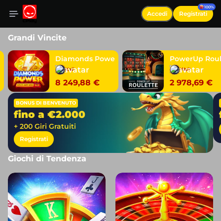
100%
Accedi
Registrati
Grandi Vincite
te
Diamonds Power: Hold and Win
PowerUp Roul
Kali
Walt
8 249,88 €
2 978,69 €
BONUS DI BENVENUTO
fino a €2.000
+ 200 Giri Gratuiti
Registrati
Giochi di Tendenza